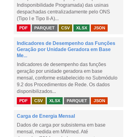
Indisponibilidade Programada) das usinas
despachadas centralizadamente pelo ONS
(Tipo I e Tipo II-A)...
PDF
PARQUET
CSV
XLSX
JSON
Indicadores de Desempenho das Funções
Geração por Unidade Geradora em Base
Me...
Indicadores de desempenho das funções
geração por unidade geradora em base
mensal, conforme estabelecido no Submódulo
9.2 dos Procedimentos de Rede. Os dados
disponibilizados...
PDF
CSV
XLSX
PARQUET
JSON
Carga de Energia Mensal
Dados de carga por subsistema em base
mensal, medida em MWmed. Até