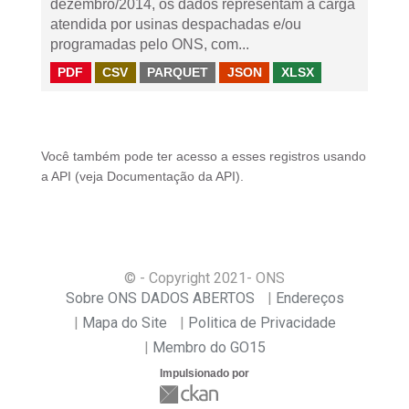
dezembro/2014, os dados representam a carga
atendida por usinas despachadas e/ou
programadas pelo ONS, com...
PDF
CSV
PARQUET
JSON
XLSX
Você também pode ter acesso a esses registros usando
a
API
(veja
Documentação da API
).
© - Copyright
2021
- ONS
Sobre ONS DADOS ABERTOS
Endereços
Mapa do Site
Politica de Privacidade
Membro do GO15
Impulsionado por