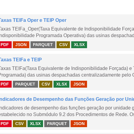
Taxas TEIFa Oper e TEIP Oper
Taxas TEIFa_Oper(Taxa Equivalente de Indisponibilidade Forç
Indisponibilidade Programada Operativa) das usinas despachad
PDF
JSON
PARQUET
CSV
XLSX
Taxas TEIFa e TEIP
Taxas TEIFa(Taxa Equivalente de Indisponibilidade Forçada) e 
Programada) das usinas despachadas centralizadamente pelo ONS
PDF
PARQUET
CSV
XLSX
JSON
Indicadores de Desempenho das Funções Geração por Unid
Indicadores de desempenho das funções geração por unidade 
estabelecido no Submódulo 9.2 dos Procedimentos de Rede. Os 
PDF
CSV
XLSX
PARQUET
JSON