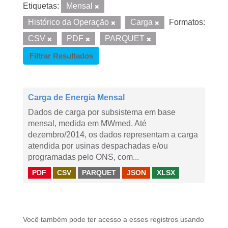
Etiquetas:
Mensal
Histórico da Operação
Carga
Formatos:
CSV
PDF
PARQUET
Filtrar Resultados
Carga de Energia Mensal
Dados de carga por subsistema em base
mensal, medida em MWmed. Até
dezembro/2014, os dados representam a carga
atendida por usinas despachadas e/ou
programadas pelo ONS, com...
PDF
CSV
PARQUET
JSON
XLSX
Você também pode ter acesso a esses registros usando