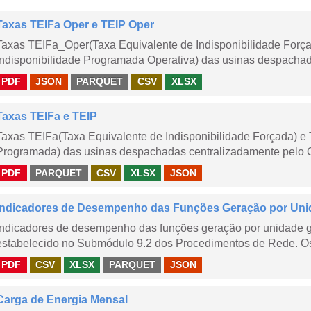
Taxas TEIFa Oper e TEIP Oper
Taxas TEIFa_Oper(Taxa Equivalente de Indisponibilidade Forç
Indisponibilidade Programada Operativa) das usinas despachad
PDF
JSON
PARQUET
CSV
XLSX
Taxas TEIFa e TEIP
Taxas TEIFa(Taxa Equivalente de Indisponibilidade Forçada) e 
Programada) das usinas despachadas centralizadamente pelo ONS
PDF
PARQUET
CSV
XLSX
JSON
Indicadores de Desempenho das Funções Geração por Unid
Indicadores de desempenho das funções geração por unidade 
estabelecido no Submódulo 9.2 dos Procedimentos de Rede. Os 
PDF
CSV
XLSX
PARQUET
JSON
Carga de Energia Mensal