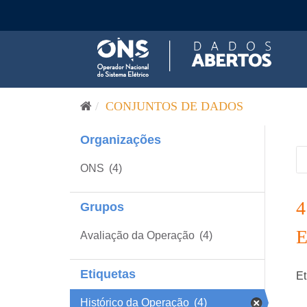
Pular para o conteúdo
CONJUNTOS DE DADOS
Organizações
ONS
(4)
Grupos
Avaliação da Operação
(4)
Etiquetas
Et
Histórico da Operação
(4)