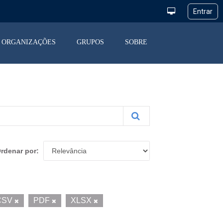
ORGANIZAÇÕES
GRUPOS
SOBRE
rdenar por
CSV
PDF
XLSX