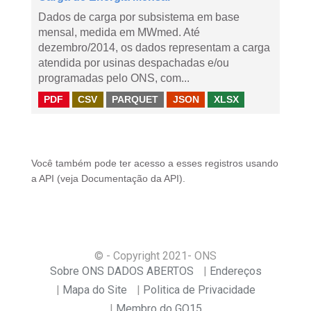
Dados de carga por subsistema em base
mensal, medida em MWmed. Até
dezembro/2014, os dados representam a carga
atendida por usinas despachadas e/ou
programadas pelo ONS, com...
PDF
CSV
PARQUET
JSON
XLSX
Você também pode ter acesso a esses registros usando
a
API
(veja
Documentação da API
).
© - Copyright
2021
- ONS
Sobre ONS DADOS ABERTOS
Endereços
Mapa do Site
Politica de Privacidade
Membro do GO15