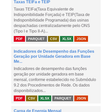
Taxas TEIFa e TEIP
Taxas TEIFa(Taxa Equivalente de
Indisponibilidade Forçada) e TEIP(Taxa de
Indisponibilidade Programada) das usinas
despachadas centralizadamente pelo ONS
(Tipo I e Tipo II-A)...
PDF
PARQUET
CSV
XLSX
JSON
Indicadores de Desempenho das Funções
Geração por Unidade Geradora em Base
Me...
Indicadores de desempenho das funções
geração por unidade geradora em base
mensal, conforme estabelecido no Submódulo
9.2 dos Procedimentos de Rede. Os dados
disponibilizados...
PDF
CSV
XLSX
PARQUET
JSON
Carga de Energia Mensal