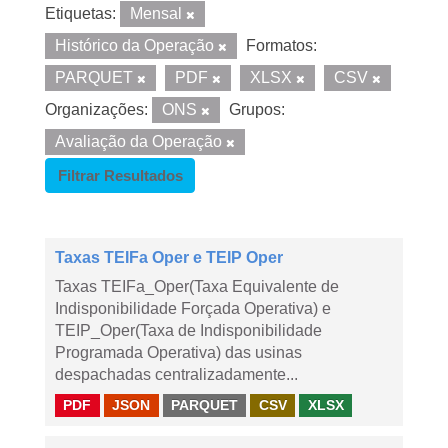
Etiquetas:
Mensal
Histórico da Operação
Formatos:
PARQUET
PDF
XLSX
CSV
Organizações:
ONS
Grupos:
Avaliação da Operação
Filtrar Resultados
Taxas TEIFa Oper e TEIP Oper
Taxas TEIFa_Oper(Taxa Equivalente de
Indisponibilidade Forçada Operativa) e
TEIP_Oper(Taxa de Indisponibilidade
Programada Operativa) das usinas
despachadas centralizadamente...
PDF
JSON
PARQUET
CSV
XLSX