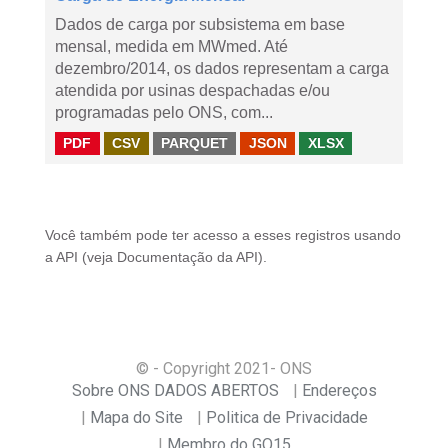
Dados de carga por subsistema em base
mensal, medida em MWmed. Até
dezembro/2014, os dados representam a carga
atendida por usinas despachadas e/ou
programadas pelo ONS, com...
PDF
CSV
PARQUET
JSON
XLSX
Você também pode ter acesso a esses registros usando
a
API
(veja
Documentação da API
).
© - Copyright
2021
- ONS
Sobre ONS DADOS ABERTOS
Endereços
Mapa do Site
Politica de Privacidade
Membro do GO15