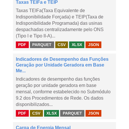
Taxas TEIFa e TEIP
Taxas TEIFa(Taxa Equivalente de
Indisponibilidade Forçada) e TEIP(Taxa de
Indisponibilidade Programada) das usinas
despachadas centralizadamente pelo ONS
(Tipo I e Tipo II-A)...
PDF
PARQUET
CSV
XLSX
JSON
Indicadores de Desempenho das Funções
Geração por Unidade Geradora em Base
Me...
Indicadores de desempenho das funções
geração por unidade geradora em base
mensal, conforme estabelecido no Submódulo
9.2 dos Procedimentos de Rede. Os dados
disponibilizados...
PDF
CSV
XLSX
PARQUET
JSON
Carga de Energia Mensal