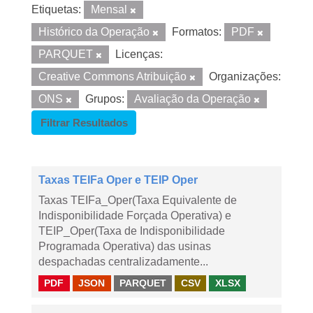
Etiquetas:
Mensal
Histórico da Operação
Formatos:
PDF
PARQUET
Licenças:
Creative Commons Atribuição
Organizações:
ONS
Grupos:
Avaliação da Operação
Filtrar Resultados
Taxas TEIFa Oper e TEIP Oper
Taxas TEIFa_Oper(Taxa Equivalente de
Indisponibilidade Forçada Operativa) e
TEIP_Oper(Taxa de Indisponibilidade
Programada Operativa) das usinas
despachadas centralizadamente...
PDF
JSON
PARQUET
CSV
XLSX