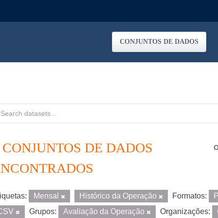
CONJUNTOS DE DADOS
4 CONJUNTOS DE DADOS
O
ENCONTRADOS
iquetas:
Mensal
Histórico da Operação
Formatos:
CSV
Grupos:
Avaliação da Operação
Organizações: