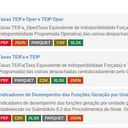
Taxas TEIFa Oper e TEIP Oper
Taxas TEIFa_Oper(Taxa Equivalente de Indisponibilidade Forç
Indisponibilidade Programada Operativa) das usinas despachad
PDF
JSON
PARQUET
CSV
XLSX
Taxas TEIFa e TEIP
Taxas TEIFa(Taxa Equivalente de Indisponibilidade Forçada) e 
Programada) das usinas despachadas centralizadamente pelo ONS
PDF
PARQUET
CSV
XLSX
JSON
Indicadores de Desempenho das Funções Geração por Unid
Indicadores de desempenho das funções geração por unidade 
estabelecido no Submódulo 9.2 dos Procedimentos de Rede. Os 
PDF
CSV
XLSX
PARQUET
JSON