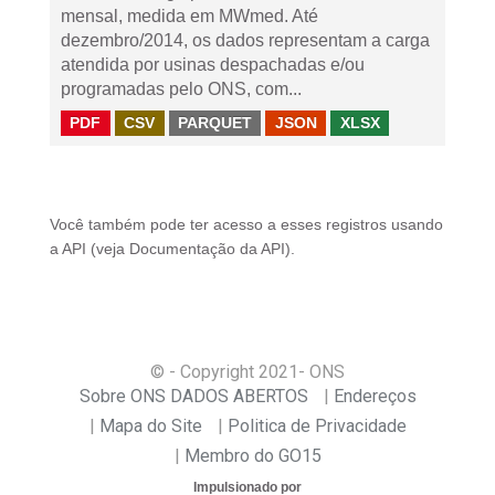
mensal, medida em MWmed. Até
dezembro/2014, os dados representam a carga
atendida por usinas despachadas e/ou
programadas pelo ONS, com...
PDF
CSV
PARQUET
JSON
XLSX
Você também pode ter acesso a esses registros usando
a
API
(veja
Documentação da API
).
© - Copyright
2021
- ONS
Sobre ONS DADOS ABERTOS
Endereços
Mapa do Site
Politica de Privacidade
Membro do GO15
Impulsionado por