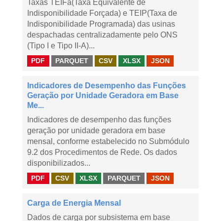
Taxas TEIFa(Taxa Equivalente de
Indisponibilidade Forçada) e TEIP(Taxa de
Indisponibilidade Programada) das usinas
despachadas centralizadamente pelo ONS
(Tipo I e Tipo II-A)...
PDF
PARQUET
CSV
XLSX
JSON
Indicadores de Desempenho das Funções
Geração por Unidade Geradora em Base
Me...
Indicadores de desempenho das funções
geração por unidade geradora em base
mensal, conforme estabelecido no Submódulo
9.2 dos Procedimentos de Rede. Os dados
disponibilizados...
PDF
CSV
XLSX
PARQUET
JSON
Carga de Energia Mensal
Dados de carga por subsistema em base