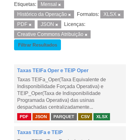
Etiquetas:
Mensal
Histórico da Operação
Formatos:
XLSX
PDF
JSON
Licenças:
Creative Commons Atribuição
Filtrar Resultados
Taxas TEIFa Oper e TEIP Oper
Taxas TEIFa_Oper(Taxa Equivalente de
Indisponibilidade Forçada Operativa) e
TEIP_Oper(Taxa de Indisponibilidade
Programada Operativa) das usinas
despachadas centralizadamente...
PDF
JSON
PARQUET
CSV
XLSX
Taxas TEIFa e TEIP