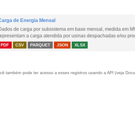
Carga de Energia Mensal
Dados de carga por subsistema em base mensal, medida em M
representam a carga atendida por usinas despachadas e/ou pr
PDF
CSV
PARQUET
JSON
XLSX
cê também pode ter acesso a esses registros usando a
API
(veja
Docu