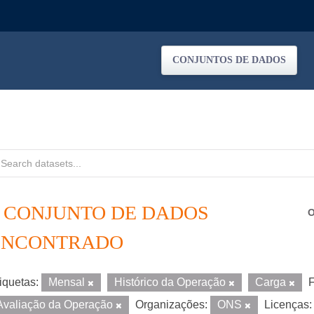
CONJUNTOS DE DADOS
1 CONJUNTO DE DADOS
O
ENCONTRADO
iquetas:
Mensal
Histórico da Operação
Carga
F
Avaliação da Operação
Organizações:
ONS
Licenças: