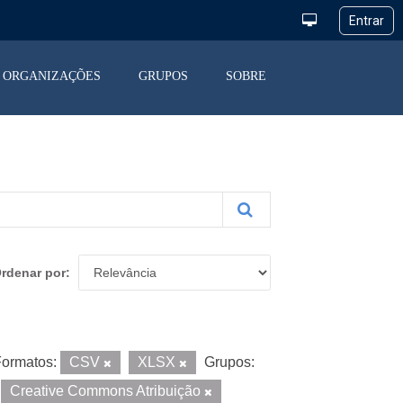
ORGANIZAÇÕES
GRUPOS
SOBRE
rdenar por
ormatos:
CSV
XLSX
Grupos:
Creative Commons Atribuição