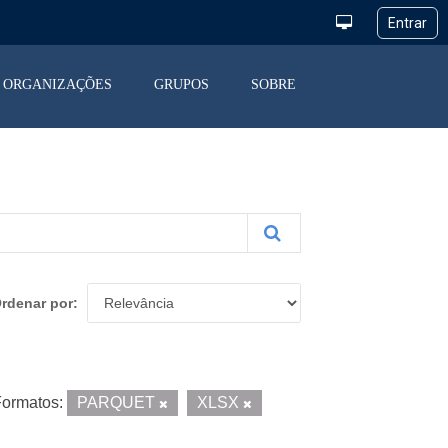
ORGANIZAÇÕES
GRUPOS
SOBRE
rdenar por
ormatos:
PARQUET
XLSX