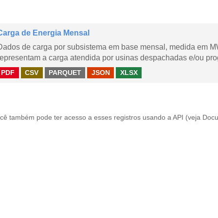
Carga de Energia Mensal
Dados de carga por subsistema em base mensal, medida em M
representam a carga atendida por usinas despachadas e/ou pr
PDF
CSV
PARQUET
JSON
XLSX
cê também pode ter acesso a esses registros usando a
API
(veja
Docu