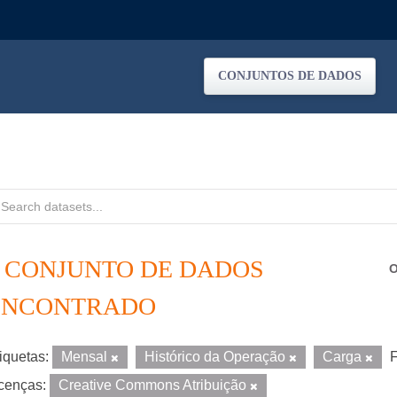
CONJUNTOS DE DADOS
1 CONJUNTO DE DADOS
O
ENCONTRADO
iquetas:
Mensal
Histórico da Operação
Carga
F
cenças:
Creative Commons Atribuição