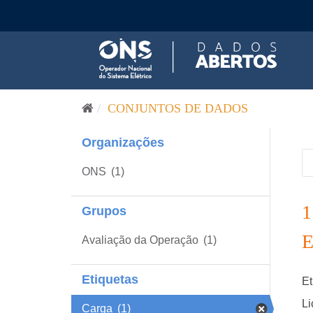
Pular para o conteúdo
CONJUNTOS DE DADOS
Organizações
ONS
(1)
Grupos
Avaliação da Operação
(1)
Etiquetas
Et
Li
Carga
(1)