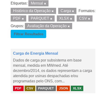
Etiquetas:
Mensal
Histórico da Operação
Carga
Formatos:
PDF
PARQUET
XLSX
CSV
Grupos:
Avaliação da Operação
Filtrar Resultados
Carga de Energia Mensal
Dados de carga por subsistema em base
mensal, medida em MWmed. Até
dezembro/2014, os dados representam a carga
atendida por usinas despachadas e/ou
programadas pelo ONS, com...
PDF
CSV
PARQUET
JSON
XLSX