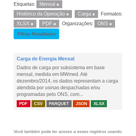
Etiquetas:
Mensal
Histórico da Operação
Carga
Formatos:
XLSX
PDF
Organizações:
ONS
Filtrar Resultados
Carga de Energia Mensal
Dados de carga por subsistema em base
mensal, medida em MWmed. Até
dezembro/2014, os dados representam a carga
atendida por usinas despachadas e/ou
programadas pelo ONS, com...
PDF
CSV
PARQUET
JSON
XLSX
Você também pode ter acesso a esses registros usando