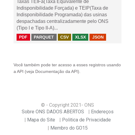
Taxas TEIFa(Taxa Equivalente de
Indisponibilidade Forçada) e TEIP(Taxa de
Indisponibilidade Programada) das usinas
despachadas centralizadamente pelo ONS
(Tipo I e Tipo II-A)...
PDF
PARQUET
CSV
XLSX
JSON
Você também pode ter acesso a esses registros usando
a
API
(veja
Documentação da API
).
© - Copyright
2021
- ONS
Sobre ONS DADOS ABERTOS
Endereços
Mapa do Site
Politica de Privacidade
Membro do GO15