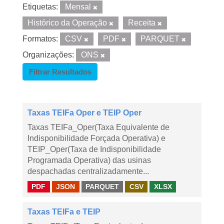
Etiquetas:
Mensal
Histórico da Operação
Receita
Formatos:
CSV
PDF
PARQUET
Organizações:
ONS
Filtrar Resultados
Taxas TEIFa Oper e TEIP Oper
Taxas TEIFa_Oper(Taxa Equivalente de
Indisponibilidade Forçada Operativa) e
TEIP_Oper(Taxa de Indisponibilidade
Programada Operativa) das usinas
despachadas centralizadamente...
PDF
JSON
PARQUET
CSV
XLSX
Taxas TEIFa e TEIP