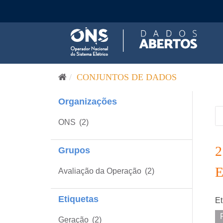
Pular para o conteúdo
CONJUNTOS DE DADOS
Organizações
ONS
(2)
Grupos
Avaliação da Operação
(2)
Etiquetas
Et
Geração
(2)