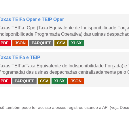
Taxas TEIFa Oper e TEIP Oper
Taxas TEIFa_Oper(Taxa Equivalente de Indisponibilidade Forç
Indisponibilidade Programada Operativa) das usinas despachad
PDF
JSON
PARQUET
CSV
XLSX
Taxas TEIFa e TEIP
Taxas TEIFa(Taxa Equivalente de Indisponibilidade Forçada) e 
Programada) das usinas despachadas centralizadamente pelo ONS
PDF
PARQUET
CSV
XLSX
JSON
cê também pode ter acesso a esses registros usando a
API
(veja
Docu