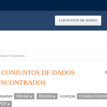
CONJUNTOS DE DADOS
2 CONJUNTOS DE DADOS
O
ENCONTRADOS
iquetas:
Mensal
Receita
Licenças:
Creative Commo
PDF