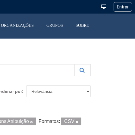
ORGANIZAÇÕES
GRUPOS
SOBRE
rdenar por
ns Atribuição
Formatos:
CSV