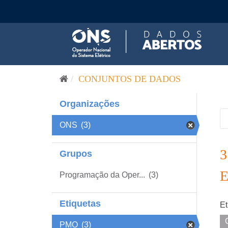
Pular para o conteúdo
CONJUNTOS DE DADOS
Organizações
ONS
(3)
Grupos
Programação da Oper...
(3)
Etiquetas
Et
PMO
(3)