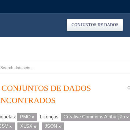
CONJUNTOS DE DADOS
3 CONJUNTOS DE DADOS
O
ENCONTRADOS
iquetas:
PMO
Licenças:
Creative Commons Atribuição
CSV
XLSX
JSON