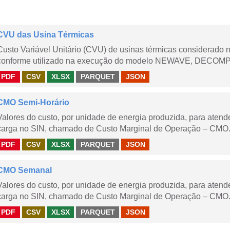
CVU das Usina Térmicas
Custo Variável Unitário (CVU) de usinas térmicas considerado
conforme utilizado na execução do modelo NEWAVE, DECOMP,
PDF
CSV
XLSX
PARQUET
JSON
CMO Semi-Horário
Valores do custo, por unidade de energia produzida, para aten
carga no SIN, chamado de Custo Marginal de Operação – CMO.
PDF
CSV
XLSX
PARQUET
JSON
CMO Semanal
Valores do custo, por unidade de energia produzida, para aten
carga no SIN, chamado de Custo Marginal de Operação – CMO. 
PDF
CSV
XLSX
PARQUET
JSON