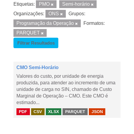
Etiquetas:
PMO
Semi-horário
Organizações:
ONS
Grupos:
Programação da Operação
Formatos:
PARQUET
Filtrar Resultados
CMO Semi-Horário
Valores do custo, por unidade de energia
produzida, para atender ao incremento de uma
unidade de carga no SIN, chamado de Custo
Marginal de Operação – CMO. Este CMO é
estimado...
PDF
CSV
XLSX
PARQUET
JSON