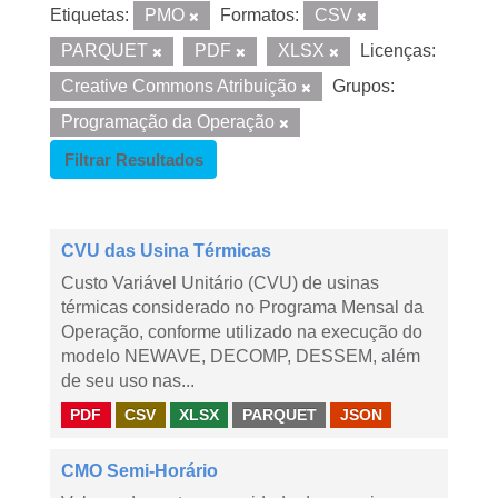
Etiquetas:
PMO
Formatos:
CSV
PARQUET
PDF
XLSX
Licenças:
Creative Commons Atribuição
Grupos:
Programação da Operação
Filtrar Resultados
CVU das Usina Térmicas
Custo Variável Unitário (CVU) de usinas
térmicas considerado no Programa Mensal da
Operação, conforme utilizado na execução do
modelo NEWAVE, DECOMP, DESSEM, além
de seu uso nas...
PDF
CSV
XLSX
PARQUET
JSON
CMO Semi-Horário