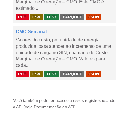
Marginal de Operação – CMO. Este CMO é
estimado...
PDF
CSV
XLSX
PARQUET
JSON
CMO Semanal
Valores do custo, por unidade de energia
produzida, para atender ao incremento de uma
unidade de carga no SIN, chamado de Custo
Marginal de Operação – CMO. Valores para
cada...
PDF
CSV
XLSX
PARQUET
JSON
Você também pode ter acesso a esses registros usando
a
API
(veja
Documentação da API
).