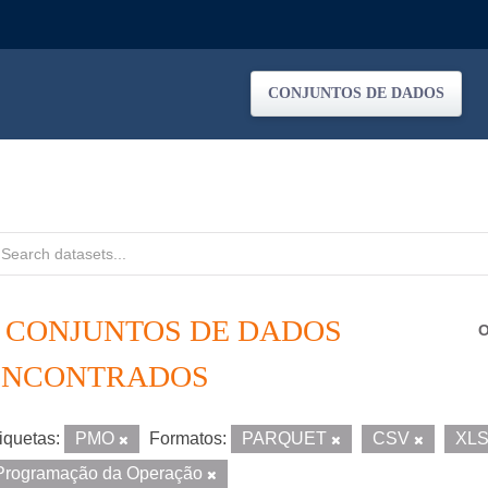
CONJUNTOS DE DADOS
3 CONJUNTOS DE DADOS
O
ENCONTRADOS
iquetas:
PMO
Formatos:
PARQUET
CSV
XL
Programação da Operação