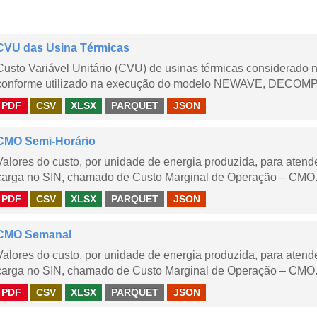
CVU das Usina Térmicas
Custo Variável Unitário (CVU) de usinas térmicas considerado
conforme utilizado na execução do modelo NEWAVE, DECOMP,
PDF
CSV
XLSX
PARQUET
JSON
CMO Semi-Horário
Valores do custo, por unidade de energia produzida, para aten
carga no SIN, chamado de Custo Marginal de Operação – CMO.
PDF
CSV
XLSX
PARQUET
JSON
CMO Semanal
Valores do custo, por unidade de energia produzida, para aten
carga no SIN, chamado de Custo Marginal de Operação – CMO. 
PDF
CSV
XLSX
PARQUET
JSON