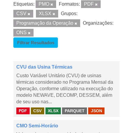
Etiquetas:
PMO
Formatos:
PDF
CSV
XLSX
Grupos:
Programação da Operação
Organizações:
ONS
Filtrar Resultados
CVU das Usina Térmicas
Custo Variável Unitário (CVU) de usinas
térmicas considerado no Programa Mensal da
Operação, conforme utilizado na execução do
modelo NEWAVE, DECOMP, DESSEM, além
de seu uso nas...
PDF
CSV
XLSX
PARQUET
JSON
CMO Semi-Horário