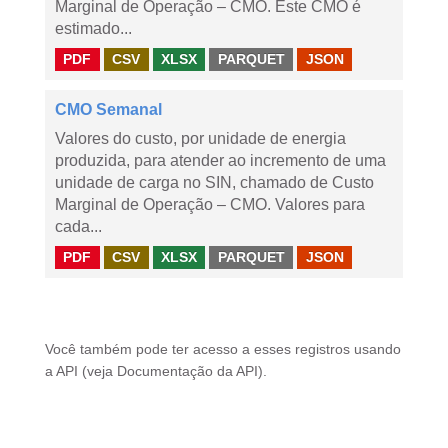
Marginal de Operação – CMO. Este CMO é
estimado...
PDF
CSV
XLSX
PARQUET
JSON
CMO Semanal
Valores do custo, por unidade de energia
produzida, para atender ao incremento de uma
unidade de carga no SIN, chamado de Custo
Marginal de Operação – CMO. Valores para
cada...
PDF
CSV
XLSX
PARQUET
JSON
Você também pode ter acesso a esses registros usando
a
API
(veja
Documentação da API
).