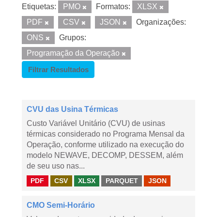
Etiquetas:
PMO
Formatos:
XLSX
PDF
CSV
JSON
Organizações:
ONS
Grupos:
Programação da Operação
Filtrar Resultados
CVU das Usina Térmicas
Custo Variável Unitário (CVU) de usinas
térmicas considerado no Programa Mensal da
Operação, conforme utilizado na execução do
modelo NEWAVE, DECOMP, DESSEM, além
de seu uso nas...
PDF
CSV
XLSX
PARQUET
JSON
CMO Semi-Horário