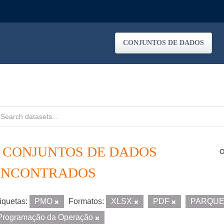
CONJUNTOS DE DADOS
3 CONJUNTOS DE DADOS
O
ENCONTRADOS
iquetas:
PMO
Formatos:
XLSX
PDF
PARQU
Programação da Operação