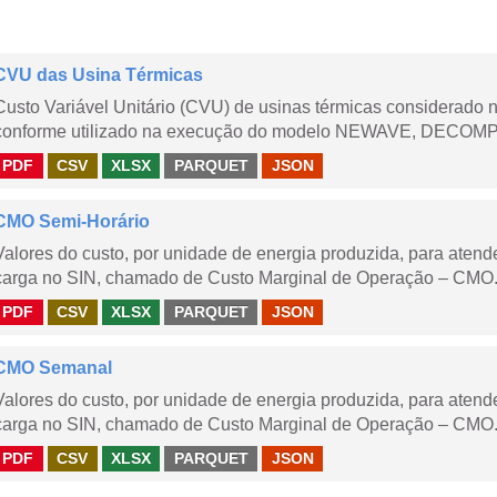
CVU das Usina Térmicas
Custo Variável Unitário (CVU) de usinas térmicas considerado
conforme utilizado na execução do modelo NEWAVE, DECOMP,
PDF
CSV
XLSX
PARQUET
JSON
CMO Semi-Horário
Valores do custo, por unidade de energia produzida, para aten
carga no SIN, chamado de Custo Marginal de Operação – CMO.
PDF
CSV
XLSX
PARQUET
JSON
CMO Semanal
Valores do custo, por unidade de energia produzida, para aten
carga no SIN, chamado de Custo Marginal de Operação – CMO. 
PDF
CSV
XLSX
PARQUET
JSON