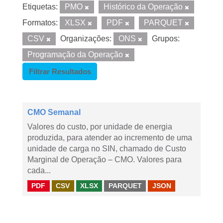
Etiquetas:
PMO
Histórico da Operação
Formatos:
XLSX
PDF
PARQUET
CSV
Organizações:
ONS
Grupos:
Programação da Operação
Filtrar Resultados
CMO Semanal
Valores do custo, por unidade de energia
produzida, para atender ao incremento de uma
unidade de carga no SIN, chamado de Custo
Marginal de Operação – CMO. Valores para
cada...
PDF
CSV
XLSX
PARQUET
JSON