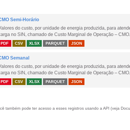
CMO Semi-Horário
Valores do custo, por unidade de energia produzida, para aten
carga no SIN, chamado de Custo Marginal de Operação – CMO.
PDF
CSV
XLSX
PARQUET
JSON
CMO Semanal
Valores do custo, por unidade de energia produzida, para aten
carga no SIN, chamado de Custo Marginal de Operação – CMO. 
PDF
CSV
XLSX
PARQUET
JSON
cê também pode ter acesso a esses registros usando a
API
(veja
Docu