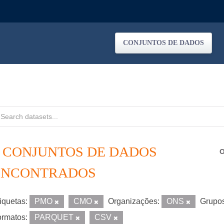
CONJUNTOS DE DADOS
2 CONJUNTOS DE DADOS
O
ENCONTRADOS
iquetas:
PMO
CMO
Organizações:
ONS
Grupos
rmatos:
PARQUET
CSV