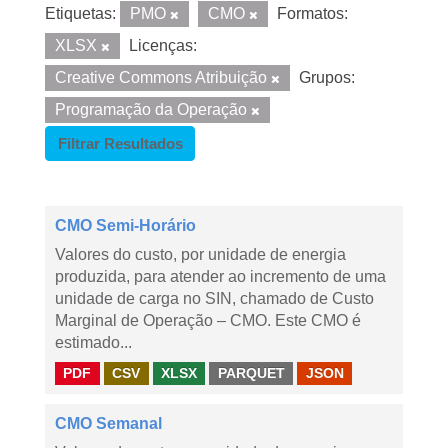
Etiquetas:
PMO
CMO
Formatos:
XLSX
Licenças:
Creative Commons Atribuição
Grupos:
Programação da Operação
Filtrar Resultados
CMO Semi-Horário
Valores do custo, por unidade de energia
produzida, para atender ao incremento de uma
unidade de carga no SIN, chamado de Custo
Marginal de Operação – CMO. Este CMO é
estimado...
PDF
CSV
XLSX
PARQUET
JSON
CMO Semanal