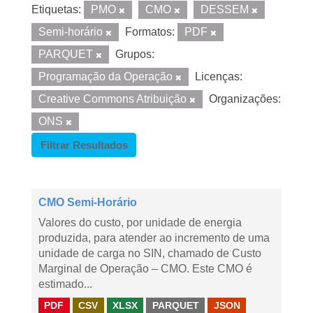
Etiquetas:
PMO
CMO
DESSEM
Semi-horário
Formatos:
PDF
PARQUET
Grupos:
Programação da Operação
Licenças:
Creative Commons Atribuição
Organizações:
ONS
Filtrar Resultados
CMO Semi-Horário
Valores do custo, por unidade de energia
produzida, para atender ao incremento de uma
unidade de carga no SIN, chamado de Custo
Marginal de Operação – CMO. Este CMO é
estimado...
PDF
CSV
XLSX
PARQUET
JSON