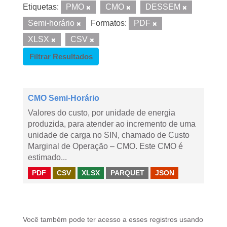
Etiquetas:
PMO
CMO
DESSEM
Semi-horário
Formatos:
PDF
XLSX
CSV
Filtrar Resultados
CMO Semi-Horário
Valores do custo, por unidade de energia
produzida, para atender ao incremento de uma
unidade de carga no SIN, chamado de Custo
Marginal de Operação – CMO. Este CMO é
estimado...
PDF
CSV
XLSX
PARQUET
JSON
Você também pode ter acesso a esses registros usando