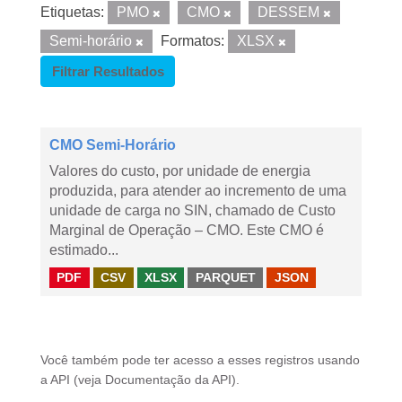
Etiquetas:
PMO
CMO
DESSEM
Semi-horário
Formatos:
XLSX
Filtrar Resultados
CMO Semi-Horário
Valores do custo, por unidade de energia
produzida, para atender ao incremento de uma
unidade de carga no SIN, chamado de Custo
Marginal de Operação – CMO. Este CMO é
estimado...
PDF
CSV
XLSX
PARQUET
JSON
Você também pode ter acesso a esses registros usando
a
API
(veja
Documentação da API
).