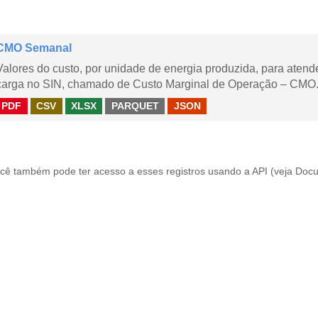
CMO Semanal
Valores do custo, por unidade de energia produzida, para aten
carga no SIN, chamado de Custo Marginal de Operação – CMO. 
PDF
CSV
XLSX
PARQUET
JSON
cê também pode ter acesso a esses registros usando a
API
(veja
Docu