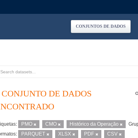
CONJUNTOS DE DADOS
1 CONJUNTO DE DADOS
O
ENCONTRADO
iquetas:
PMO
CMO
Histórico da Operação
Gru
rmatos:
PARQUET
XLSX
PDF
CSV