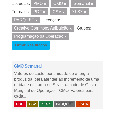
Etiquetas:
PMO
CMO
Semanal
Formatos:
PDF
CSV
XLSX
PARQUET
Licenças:
Creative Commons Atribuição
Grupos:
Programação da Operação
Filtrar Resultados
CMO Semanal
Valores do custo, por unidade de energia
produzida, para atender ao incremento de uma
unidade de carga no SIN, chamado de Custo
Marginal de Operação – CMO. Valores para
cada...
PDF
CSV
XLSX
PARQUET
JSON