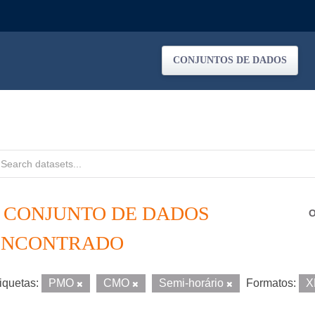
CONJUNTOS DE DADOS
1 CONJUNTO DE DADOS
O
ENCONTRADO
iquetas:
PMO
CMO
Semi-horário
Formatos:
X