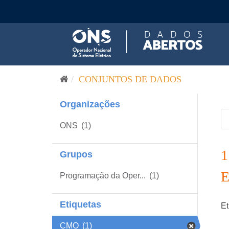
Pular para o conteúdo
CONJUNTOS DE DADOS
Organizações
ONS
(1)
Grupos
Programação da Oper...
(1)
Etiquetas
Et
CMO
(1)