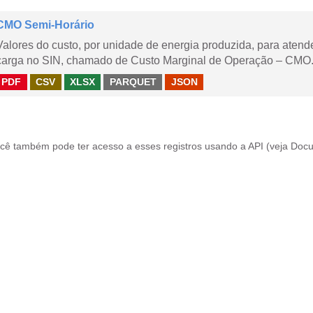
CMO Semi-Horário
Valores do custo, por unidade de energia produzida, para aten
carga no SIN, chamado de Custo Marginal de Operação – CMO.
PDF
CSV
XLSX
PARQUET
JSON
cê também pode ter acesso a esses registros usando a
API
(veja
Docu