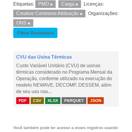
Etiquetas:
PMO
Carga
Licenças:
Creative Commons Atribuição
Organizações:
ONS
Filtrar Resultados
CVU das Usina Térmicas
Custo Variável Unitário (CVU) de usinas
térmicas considerado no Programa Mensal da
Operação, conforme utilizado na execução do
modelo NEWAVE, DECOMP, DESSEM, além
de seu uso nas...
PDF
CSV
XLSX
PARQUET
JSON
Você também pode ter acesso a esses registros usando