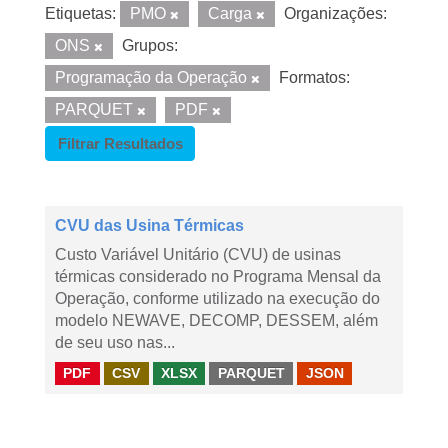
Etiquetas:
PMO
Carga
Organizações:
ONS
Grupos:
Programação da Operação
Formatos:
PARQUET
PDF
Filtrar Resultados
CVU das Usina Térmicas
Custo Variável Unitário (CVU) de usinas
térmicas considerado no Programa Mensal da
Operação, conforme utilizado na execução do
modelo NEWAVE, DECOMP, DESSEM, além
de seu uso nas...
PDF
CSV
XLSX
PARQUET
JSON