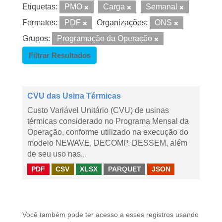
Etiquetas:
PMO
Carga
Semanal
Formatos:
PDF
Organizações:
ONS
Grupos:
Programação da Operação
Filtrar Resultados
CVU das Usina Térmicas
Custo Variável Unitário (CVU) de usinas
térmicas considerado no Programa Mensal da
Operação, conforme utilizado na execução do
modelo NEWAVE, DECOMP, DESSEM, além
de seu uso nas...
PDF
CSV
XLSX
PARQUET
JSON
Você também pode ter acesso a esses registros usando