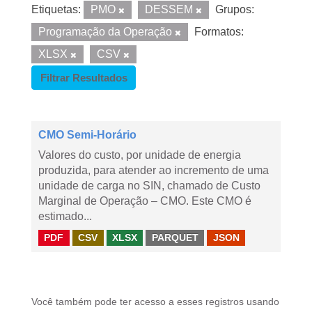
Etiquetas:
PMO
DESSEM
Grupos:
Programação da Operação
Formatos:
XLSX
CSV
Filtrar Resultados
CMO Semi-Horário
Valores do custo, por unidade de energia
produzida, para atender ao incremento de uma
unidade de carga no SIN, chamado de Custo
Marginal de Operação – CMO. Este CMO é
estimado...
PDF
CSV
XLSX
PARQUET
JSON
Você também pode ter acesso a esses registros usando