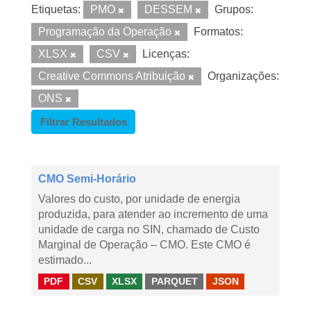
Etiquetas:
PMO
DESSEM
Grupos:
Programação da Operação
Formatos:
XLSX
CSV
Licenças:
Creative Commons Atribuição
Organizações:
ONS
Filtrar Resultados
CMO Semi-Horário
Valores do custo, por unidade de energia
produzida, para atender ao incremento de uma
unidade de carga no SIN, chamado de Custo
Marginal de Operação – CMO. Este CMO é
estimado...
PDF
CSV
XLSX
PARQUET
JSON