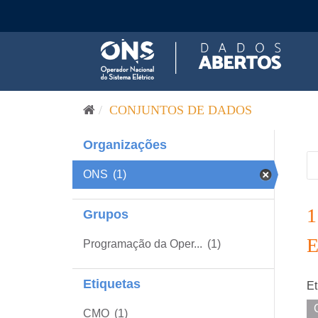
Pular para o conteúdo
CONJUNTOS DE DADOS
Organizações
ONS
(1)
Grupos
Programação da Oper...
(1)
Etiquetas
Et
CMO
(1)