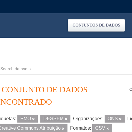
CONJUNTOS DE DADOS
1 CONJUNTO DE DADOS
O
ENCONTRADO
iquetas:
PMO
DESSEM
Organizações:
ONS
Li
Creative Commons Atribuição
Formatos:
CSV