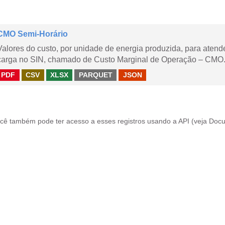
CMO Semi-Horário
Valores do custo, por unidade de energia produzida, para aten
carga no SIN, chamado de Custo Marginal de Operação – CMO.
PDF
CSV
XLSX
PARQUET
JSON
cê também pode ter acesso a esses registros usando a
API
(veja
Docu