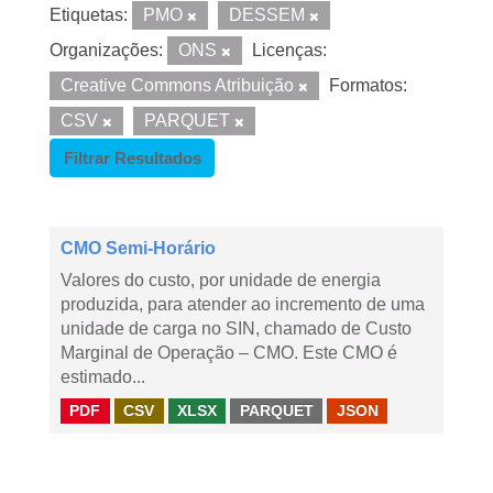
Etiquetas:
PMO
DESSEM
Organizações:
ONS
Licenças:
Creative Commons Atribuição
Formatos:
CSV
PARQUET
Filtrar Resultados
CMO Semi-Horário
Valores do custo, por unidade de energia
produzida, para atender ao incremento de uma
unidade de carga no SIN, chamado de Custo
Marginal de Operação – CMO. Este CMO é
estimado...
PDF
CSV
XLSX
PARQUET
JSON