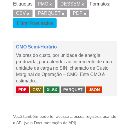
Etiquetas:
PMO
DESSEM
Formatos:
CSV
PARQUET
PDF
Filtrar Resultados
CMO Semi-Horário
Valores do custo, por unidade de energia
produzida, para atender ao incremento de uma
unidade de carga no SIN, chamado de Custo
Marginal de Operação – CMO. Este CMO é
estimado...
PDF
CSV
XLSX
PARQUET
JSON
Você também pode ter acesso a esses registros usando
a
API
(veja
Documentação da API
).