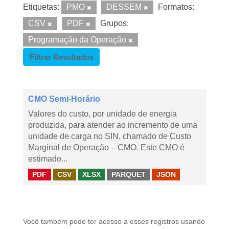
Etiquetas:
PMO
DESSEM
Formatos:
CSV
PDF
Grupos:
Programação da Operação
Filtrar Resultados
CMO Semi-Horário
Valores do custo, por unidade de energia
produzida, para atender ao incremento de uma
unidade de carga no SIN, chamado de Custo
Marginal de Operação – CMO. Este CMO é
estimado...
PDF
CSV
XLSX
PARQUET
JSON
Você também pode ter acesso a esses registros usando