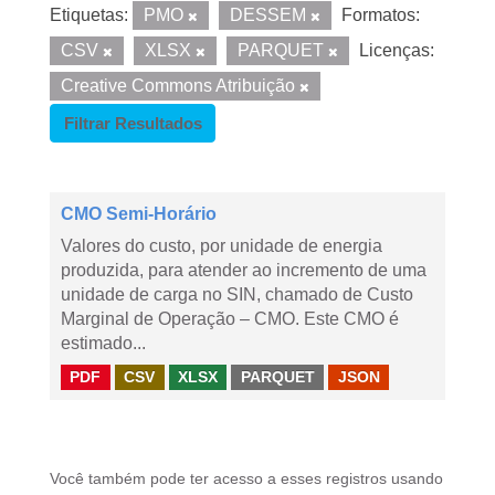
Etiquetas:
PMO
DESSEM
Formatos:
CSV
XLSX
PARQUET
Licenças:
Creative Commons Atribuição
Filtrar Resultados
CMO Semi-Horário
Valores do custo, por unidade de energia
produzida, para atender ao incremento de uma
unidade de carga no SIN, chamado de Custo
Marginal de Operação – CMO. Este CMO é
estimado...
PDF
CSV
XLSX
PARQUET
JSON
Você também pode ter acesso a esses registros usando