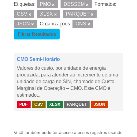
Etiquetas:
PMO
DESSEM
Formatos:
CSV
XLSX
PARQUET
JSON
Organizações:
ONS
Filtrar Resultados
CMO Semi-Horário
Valores do custo, por unidade de energia
produzida, para atender ao incremento de uma
unidade de carga no SIN, chamado de Custo
Marginal de Operação – CMO. Este CMO é
estimado...
PDF
CSV
XLSX
PARQUET
JSON
Você também pode ter acesso a esses registros usando