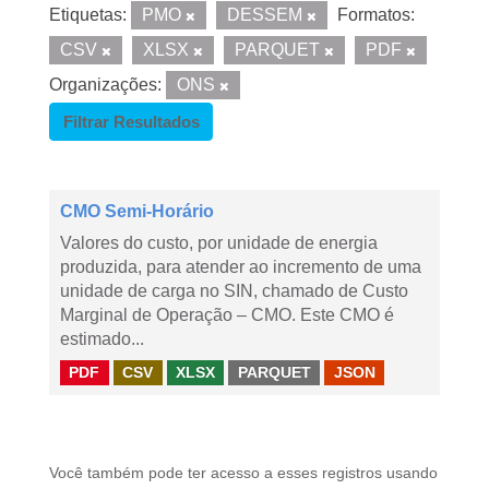
Etiquetas:
PMO
DESSEM
Formatos:
CSV
XLSX
PARQUET
PDF
Organizações:
ONS
Filtrar Resultados
CMO Semi-Horário
Valores do custo, por unidade de energia
produzida, para atender ao incremento de uma
unidade de carga no SIN, chamado de Custo
Marginal de Operação – CMO. Este CMO é
estimado...
PDF
CSV
XLSX
PARQUET
JSON
Você também pode ter acesso a esses registros usando