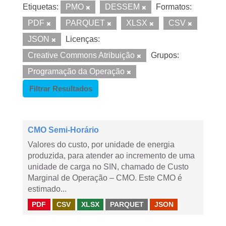
Etiquetas:
PMO
DESSEM
Formatos:
PDF
PARQUET
XLSX
CSV
JSON
Licenças:
Creative Commons Atribuição
Grupos:
Programação da Operação
Filtrar Resultados
CMO Semi-Horário
Valores do custo, por unidade de energia
produzida, para atender ao incremento de uma
unidade de carga no SIN, chamado de Custo
Marginal de Operação – CMO. Este CMO é
estimado...
PDF
CSV
XLSX
PARQUET
JSON