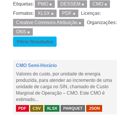
Etiquetas:
PMO
DESSEM
CMO
Formatos:
XLSX
PDF
Licenças:
Creative Commons Atribuição
Organizações:
ONS
Filtrar Resultados
CMO Semi-Horário
Valores do custo, por unidade de energia
produzida, para atender ao incremento de uma
unidade de carga no SIN, chamado de Custo
Marginal de Operação – CMO. Este CMO é
estimado...
PDF
CSV
XLSX
PARQUET
JSON