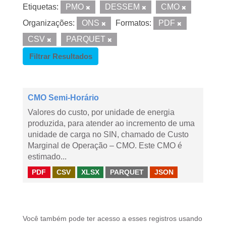
Etiquetas:
PMO
DESSEM
CMO
Organizações:
ONS
Formatos:
PDF
CSV
PARQUET
Filtrar Resultados
CMO Semi-Horário
Valores do custo, por unidade de energia
produzida, para atender ao incremento de uma
unidade de carga no SIN, chamado de Custo
Marginal de Operação – CMO. Este CMO é
estimado...
PDF
CSV
XLSX
PARQUET
JSON
Você também pode ter acesso a esses registros usando