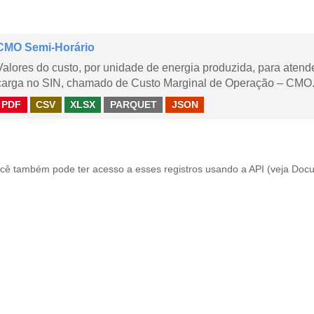
CMO Semi-Horário
Valores do custo, por unidade de energia produzida, para aten
carga no SIN, chamado de Custo Marginal de Operação – CMO.
PDF
CSV
XLSX
PARQUET
JSON
cê também pode ter acesso a esses registros usando a
API
(veja
Docu