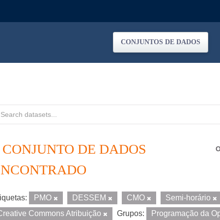
CONJUNTOS DE DADOS
1 CONJUNTO DE DADOS
O
ENCONTRADO
iquetas:
PMO
DESSEM
CMO
Semi-horário
Creative Commons Atribuição
Grupos:
Programação da O