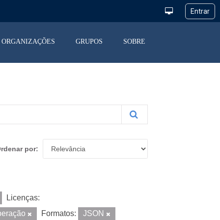
ORGANIZAÇÕES
GRUPOS
SOBRE
rdenar por
Licenças:
peração
Formatos:
JSON