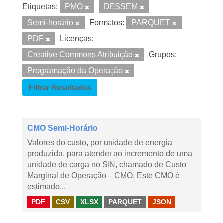
Etiquetas:
PMO
DESSEM
Semi-horário
Formatos:
PARQUET
PDF
Licenças:
Creative Commons Atribuição
Grupos:
Programação da Operação
Filtrar Resultados
CMO Semi-Horário
Valores do custo, por unidade de energia
produzida, para atender ao incremento de uma
unidade de carga no SIN, chamado de Custo
Marginal de Operação – CMO. Este CMO é
estimado...
PDF
CSV
XLSX
PARQUET
JSON