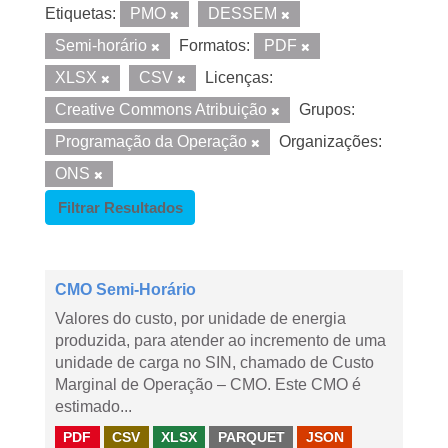
Etiquetas:
PMO
DESSEM
Semi-horário
Formatos:
PDF
XLSX
CSV
Licenças:
Creative Commons Atribuição
Grupos:
Programação da Operação
Organizações:
ONS
Filtrar Resultados
CMO Semi-Horário
Valores do custo, por unidade de energia
produzida, para atender ao incremento de uma
unidade de carga no SIN, chamado de Custo
Marginal de Operação – CMO. Este CMO é
estimado...
PDF
CSV
XLSX
PARQUET
JSON